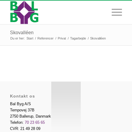
Skovalléen
Du er her:
Start
/
Referencer
/
Privat
/
Tagarbejde
/
Skovalléen
Kontakt os
Bal Byg A/S
Tempovej 37B
2750
Ballerup
,
Danmark
Telefon:
70 23 65 65
CVR: 21 49 28 09