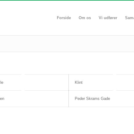
Forside
Om os
Vi udfører
Sama
le
Klint
jen
Peder Skrams Gade