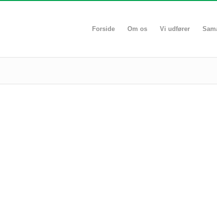
Forside
Om os
Vi udfører
Sama