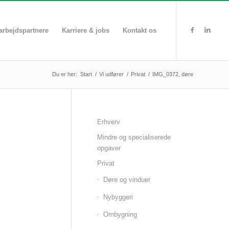
rbejdspartnere
Karriere & jobs
Kontakt os
Du er her:
Start
/
Vi udfører
/
Privat
/
IMG_0372, døre
Erhverv
Mindre og specialiserede
opgaver
Privat
Døre og vinduer
Nybyggeri
Ombygning