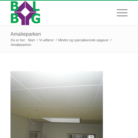
Amalieparken
Du er her:
Start
/
Vi udfører
/
Mindre og specialiserede opgaver
/
Amalieparken