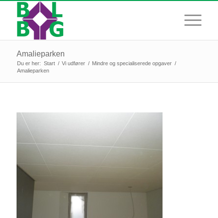
Amalieparken
Du er her:
Start
/
Vi udfører
/
Mindre og specialiserede opgaver
/
Amalieparken