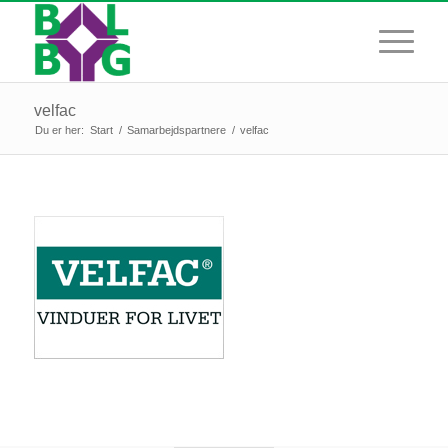
velfac
Du er her:
Start
/
Samarbejdspartnere
/
velfac