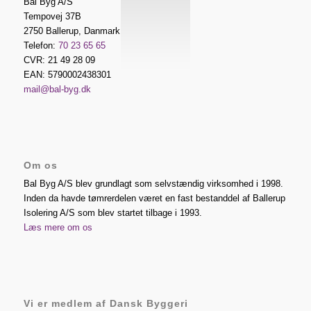
Bal Byg A/S
Tempovej 37B
2750
Ballerup
,
Danmark
Telefon:
70 23 65 65
CVR: 21 49 28 09
EAN: 5790002438301
mail@bal-byg.dk
Om os
Bal Byg A/S blev grundlagt som selvstændig virksomhed i 1998.
Inden da havde tømrerdelen været en fast bestanddel af Ballerup
Isolering A/S som blev startet tilbage i 1993.
Læs mere om os
Vi er medlem af Dansk Byggeri