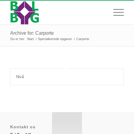
Archive for: Carporte
Du er her:
Start
/
Specialiserede opgaver
/
Carporte
Nivå
Kontakt os