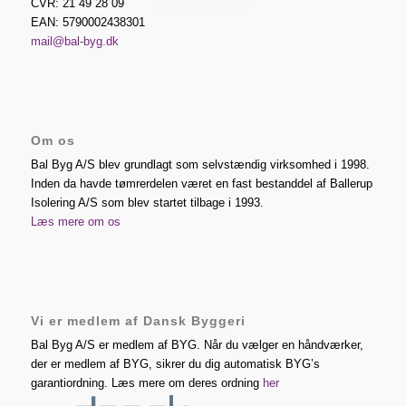
CVR: 21 49 28 09
EAN: 5790002438301
mail@bal-byg.dk
Om os
Bal Byg A/S blev grundlagt som selvstændig virksomhed i 1998.
Inden da havde tømrerdelen været en fast bestanddel af Ballerup
Isolering A/S som blev startet tilbage i 1993.
Læs mere om os
Vi er medlem af Dansk Byggeri
Bal Byg A/S er medlem af BYG. Når du vælger en håndværker,
der er medlem af BYG, sikrer du dig automatisk BYG’s
garantiordning. Læs mere om deres ordning
her